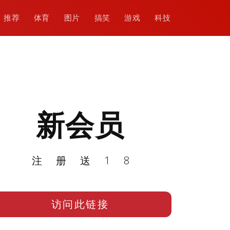
推荐
体育
图片
搞笑
游戏
科技
新会员
注册送18
访问此链接