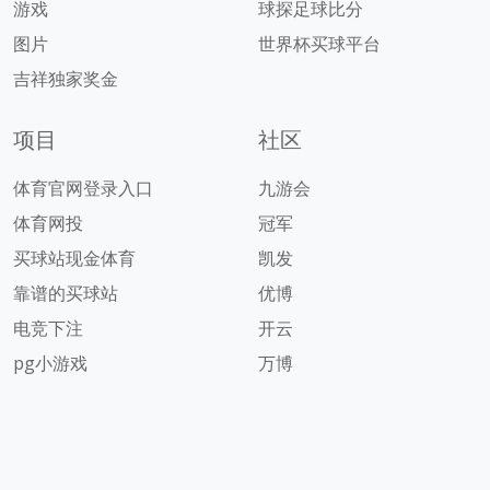
游戏
球探足球比分
图片
世界杯买球平台
吉祥独家奖金
项目
社区
体育官网登录入口
九游会
体育网投
冠军
买球站现金体育
凯发
靠谱的买球站
优博
电竞下注
开云
pg小游戏
万博