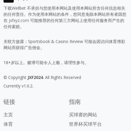
下载Wellbet 不承担与您使用本网站及使用本网站所含任何信息相关
的任何责任。作为使用本网站的条件，您同意免除本网站所有者因您
在
jxfxyz.com
可能推荐的任何第三方网站上使用任何服务而产生的
任何索赔。
关联方披露：Sportsbook & Casino Review 可能会因访问体育博彩
网站而获得广告佣金。
18+岁以上。赌博可能令人上瘾，请理性参与。
© Copyright
JXF2024
. All Rights Reserved
Currently v1.0.2.
链接
指南
主页
买球赛的网站
体育
世界杯买球平台