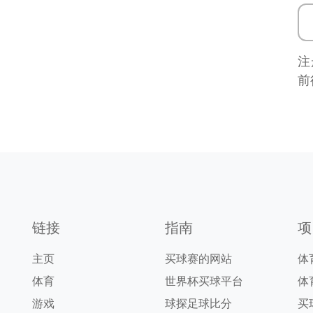
注
前
链接
指南
项
主页
买球赛的网站
体
体育
世界杯买球平台
体
游戏
球探足球比分
买