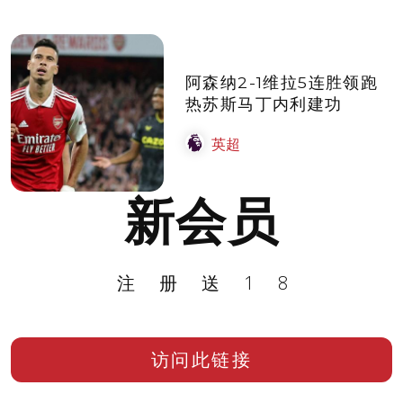
阿森纳2-1维拉5连胜领跑
热苏斯马丁内利建功
英超
新会员
注册送18
访问此链接