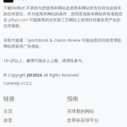
下载Wellbet 不承担与您使用本网站及使用本网站所含任何信息相关
的任何责任。作为使用本网站的条件，您同意免除本网站所有者因您
在
jxfxyz.com
可能推荐的任何第三方网站上使用任何服务而产生的
任何索赔。
关联方披露：Sportsbook & Casino Review 可能会因访问体育博彩
网站而获得广告佣金。
18+岁以上。赌博可能令人上瘾，请理性参与。
© Copyright
JXF2024
. All Rights Reserved
Currently v1.0.2.
链接
指南
主页
买球赛的网站
体育
世界杯买球平台