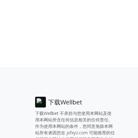
下载Wellbet
下载Wellbet 不承担与您使用本网站及使
用本网站所含任何信息相关的任何责任。
作为使用本网站的条件，您同意免除本网
站所有者因您在
jxfxyz.com
可能推荐的任