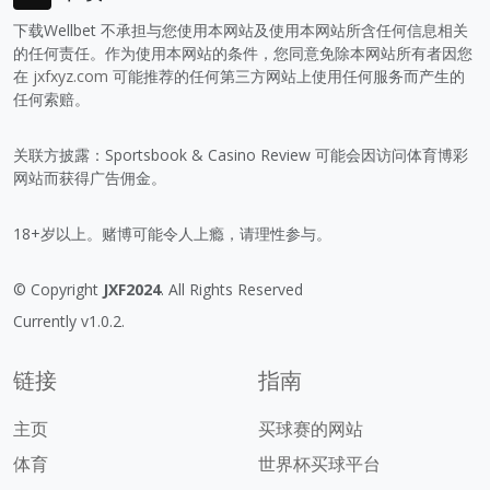
下载Wellbet 不承担与您使用本网站及使用本网站所含任何信息相关
的任何责任。作为使用本网站的条件，您同意免除本网站所有者因您
在
jxfxyz.com
可能推荐的任何第三方网站上使用任何服务而产生的
任何索赔。
关联方披露：Sportsbook & Casino Review 可能会因访问体育博彩
网站而获得广告佣金。
18+岁以上。赌博可能令人上瘾，请理性参与。
© Copyright
JXF2024
. All Rights Reserved
Currently v1.0.2.
链接
指南
主页
买球赛的网站
体育
世界杯买球平台