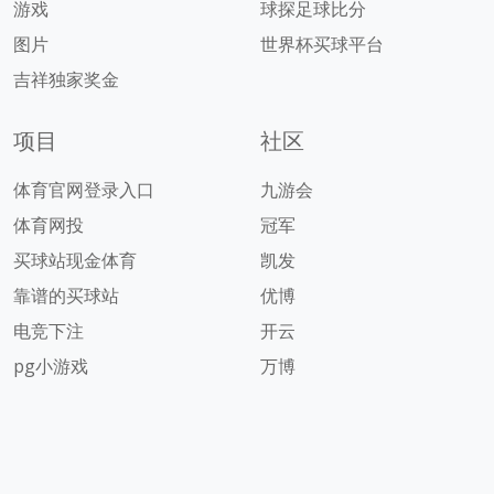
游戏
球探足球比分
图片
世界杯买球平台
吉祥独家奖金
项目
社区
体育官网登录入口
九游会
体育网投
冠军
买球站现金体育
凯发
靠谱的买球站
优博
电竞下注
开云
pg小游戏
万博