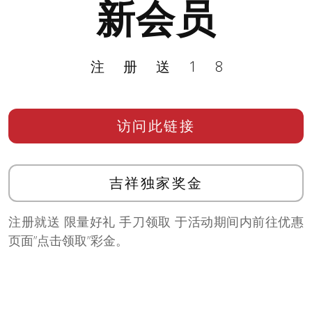
新会员
注册送18
访问此链接
吉祥独家奖金
注册就送 限量好礼 手刀领取 于活动期间内前往优惠
页面”点击领取”彩金。