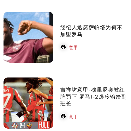
经纪人透露萨帕塔为何不
加盟罗马
意甲
吉祥坊意甲-穆里尼奥被红
牌罚下 罗马1-2爆冷输给副
班长
意甲