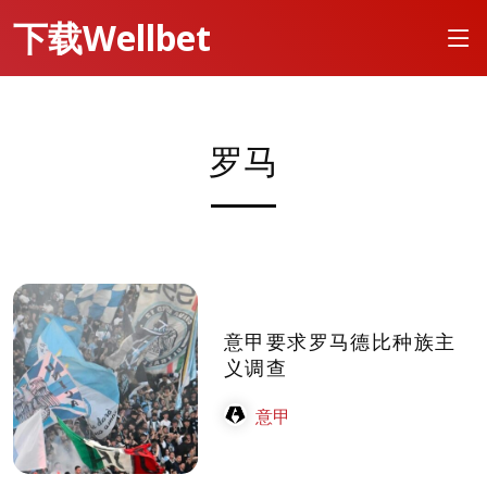
下载Wellbet
罗马
意甲要求罗马德比种族主
义调查
意甲