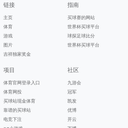
链接
指南
主页
买球赛的网站
体育
世界杯买球平台
游戏
球探足球比分
图片
世界杯买球平台
吉祥独家奖金
项目
社区
体育官网登录入口
九游会
体育网投
冠军
买球站现金体育
凯发
靠谱的买球站
优博
电竞下注
开云