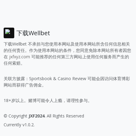
下载Wellbet
下载Wellbet 不承担与您使用本网站及使用本网站所含任何信息相关
的任何责任。作为使用本网站的条件，您同意免除本网站所有者因您
在
jxfxyz.com
可能推荐的任何第三方网站上使用任何服务而产生的
任何索赔。
关联方披露：Sportsbook & Casino Review 可能会因访问体育博彩
网站而获得广告佣金。
18+岁以上。赌博可能令人上瘾，请理性参与。
© Copyright
JXF2024
. All Rights Reserved
Currently v1.0.2.