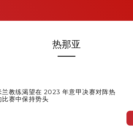
热那亚
兰教练渴望在 2023 年意甲决赛对阵热
的比赛中保持势头
甲