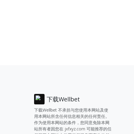
下载Wellbet
下载Wellbet 不承担与您使用本网站及使
用本网站所含任何信息相关的任何责任。
作为使用本网站的条件，您同意免除本网
站所有者因您在
jxfxyz.com
可能推荐的任