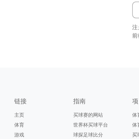
注
前
链接
指南
项
主页
买球赛的网站
体
体育
世界杯买球平台
体
游戏
球探足球比分
买