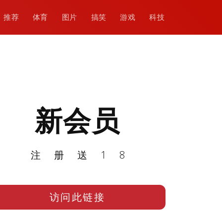
推荐
体育
图片
搞笑
游戏
科技
新会员
注册送18
访问此链接