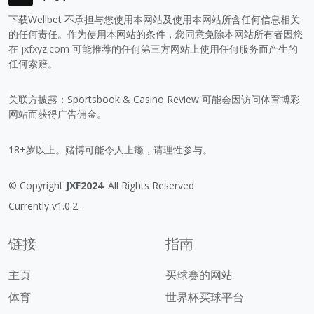
下载Wellbet 不承担与您使用本网站及使用本网站所含任何信息相关
的任何责任。作为使用本网站的条件，您同意免除本网站所有者因您
在
jxfxyz.com
可能推荐的任何第三方网站上使用任何服务而产生的
任何索赔。
关联方披露：Sportsbook & Casino Review 可能会因访问体育博彩
网站而获得广告佣金。
18+岁以上。赌博可能令人上瘾，请理性参与。
© Copyright
JXF2024
. All Rights Reserved
Currently v1.0.2.
链接
指南
主页
买球赛的网站
体育
世界杯买球平台