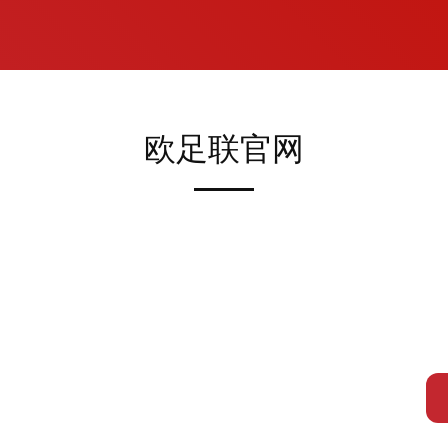
欧足联官网