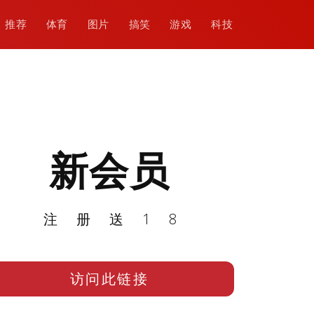
推荐
体育
图片
搞笑
游戏
科技
新会员
注册送18
访问此链接