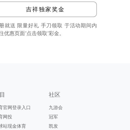
吉祥独家奖金
册就送 限量好礼 手刀领取 于活动期间内
往优惠页面”点击领取”彩金。
目
社区
育官网登录入口
九游会
育网投
冠军
球站现金体育
凯发