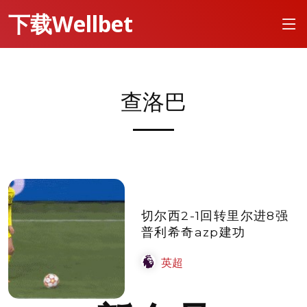
下载Wellbet
查洛巴
切尔西2-1回转里尔进8强
普利希奇azp建功
英超