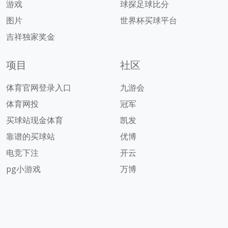
游戏
球探足球比分
图片
世界杯买球平台
吉祥独家奖金
项目
社区
体育官网登录入口
九游会
体育网投
冠军
买球站现金体育
凯发
靠谱的买球站
优博
电竞下注
开云
pg小游戏
万博