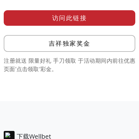
访问此链接
吉祥独家奖金
注册就送 限量好礼 手刀领取 于活动期间内前往优惠
页面”点击领取”彩金。
下载Wellbet