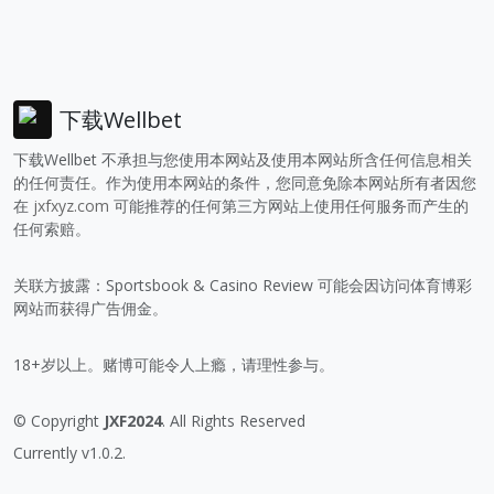
下载Wellbet
下载Wellbet 不承担与您使用本网站及使用本网站所含任何信息相关
的任何责任。作为使用本网站的条件，您同意免除本网站所有者因您
在
jxfxyz.com
可能推荐的任何第三方网站上使用任何服务而产生的
任何索赔。
关联方披露：Sportsbook & Casino Review 可能会因访问体育博彩
网站而获得广告佣金。
18+岁以上。赌博可能令人上瘾，请理性参与。
© Copyright
JXF2024
. All Rights Reserved
Currently v1.0.2.