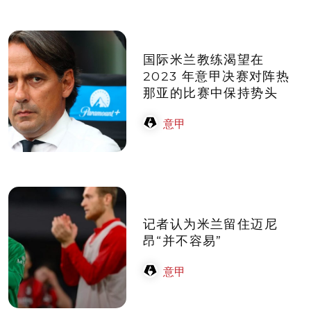
国际米兰教练渴望在
2023 年意甲决赛对阵热
那亚的比赛中保持势头
意甲
记者认为米兰留住迈尼
昂“并不容易”
意甲