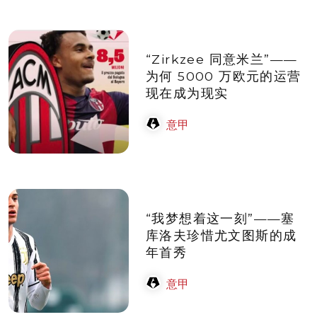
“Zirkzee 同意米兰”——
为何 5000 万欧元的运营
现在成为现实
意甲
“我梦想着这一刻”——塞
库洛夫珍惜尤文图斯的成
年首秀
意甲