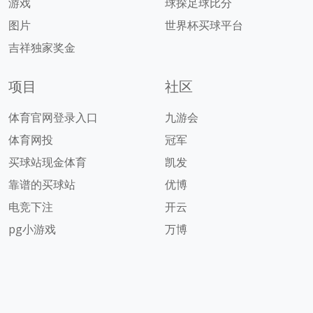
游戏
球探足球比分
图片
世界杯买球平台
吉祥独家奖金
项目
社区
体育官网登录入口
九游会
体育网投
冠军
买球站现金体育
凯发
靠谱的买球站
优博
电竞下注
开云
pg小游戏
万博