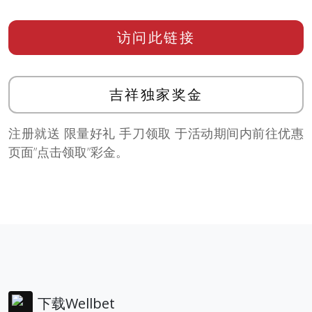
访问此链接
吉祥独家奖金
注册就送 限量好礼 手刀领取 于活动期间内前往优惠
页面”点击领取”彩金。
下载Wellbet