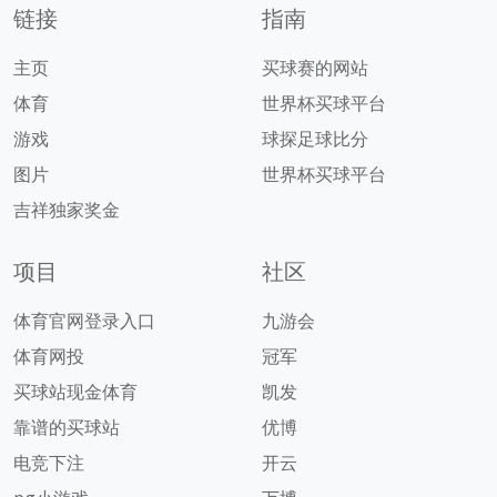
链接
指南
主页
买球赛的网站
体育
世界杯买球平台
游戏
球探足球比分
图片
世界杯买球平台
吉祥独家奖金
项目
社区
体育官网登录入口
九游会
体育网投
冠军
买球站现金体育
凯发
靠谱的买球站
优博
电竞下注
开云