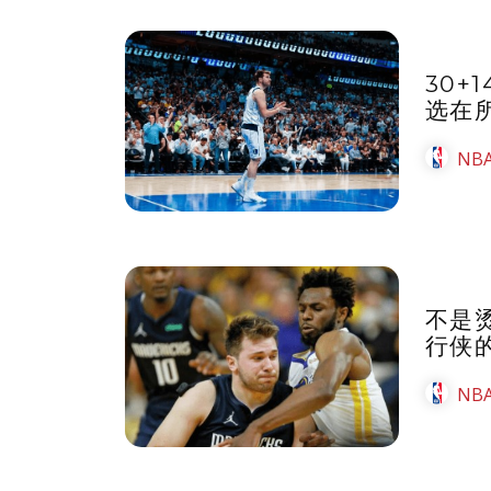
30+
选在
NB
不是
行侠
NB