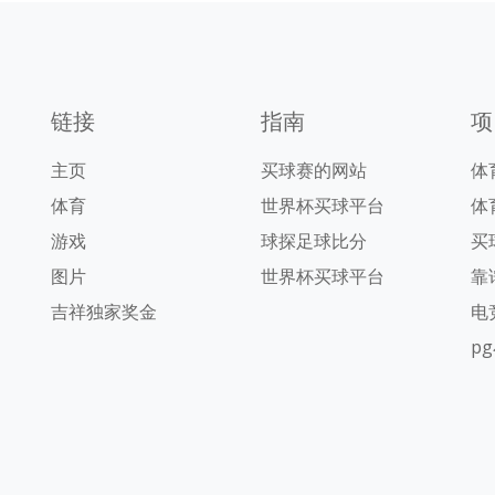
链接
指南
项
主页
买球赛的网站
体
体育
世界杯买球平台
体
游戏
球探足球比分
买
图片
世界杯买球平台
靠
吉祥独家奖金
电
p