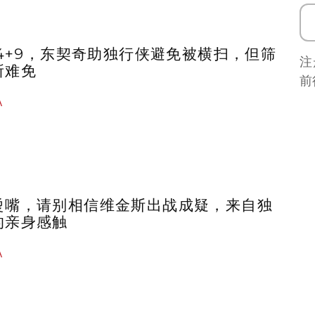
14+9，东契奇助独行侠避免被横扫，但筛
注
所难免
前
A
烫嘴，请别相信维金斯出战成疑，来自独
的亲身感触
A