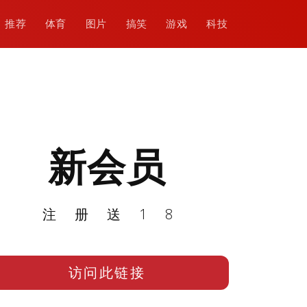
推荐
体育
图片
搞笑
游戏
科技
新会员
注册送18
访问此链接