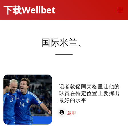
下载Wellbet
国际米兰、
记者敦促阿莱格里让他的
球员在特定位置上发挥出
最好的水平
意甲