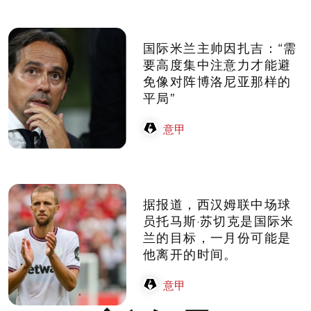
国际米兰主帅因扎吉：“需
要高度集中注意力才能避
免像对阵博洛尼亚那样的
平局”
意甲
据报道，西汉姆联中场球
员托马斯·苏切克是国际米
兰的目标，一月份可能是
他离开的时间。
意甲