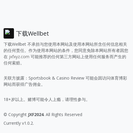
下载Wellbet
下载Wellbet 不承担与您使用本网站及使用本网站所含任何信息相关
的任何责任。作为使用本网站的条件，您同意免除本网站所有者因您
在
jxfxyz.com
可能推荐的任何第三方网站上使用任何服务而产生的
任何索赔。
关联方披露：Sportsbook & Casino Review 可能会因访问体育博彩
网站而获得广告佣金。
18+岁以上。赌博可能令人上瘾，请理性参与。
© Copyright
JXF2024
. All Rights Reserved
Currently v1.0.2.