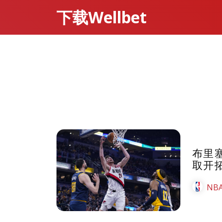
下载Wellbet
布里塞
取开
NB