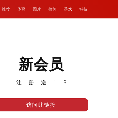
推荐
体育
图片
搞笑
游戏
科技
新会员
注册送18
访问此链接