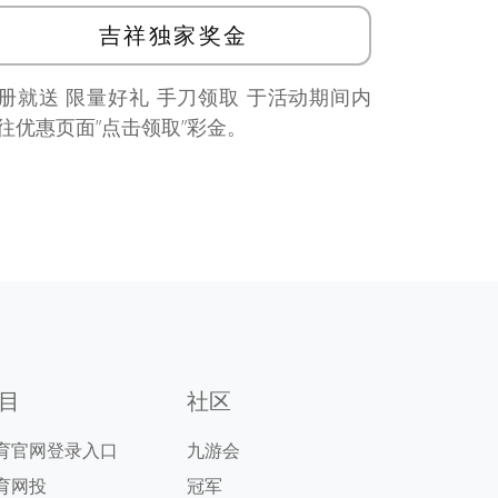
吉祥独家奖金
册就送 限量好礼 手刀领取 于活动期间内
往优惠页面”点击领取”彩金。
目
社区
育官网登录入口
九游会
育网投
冠军