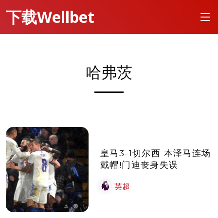
下载Wellbet
哈弗茨
皇马3-1切尔西 本泽马连场
戴帽!门迪丧身失误
英超