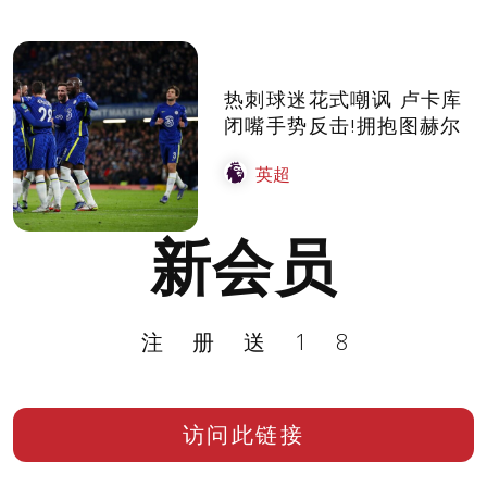
热刺球迷花式嘲讽 卢卡库
闭嘴手势反击!拥抱图赫尔
英超
新会员
注册送18
访问此链接