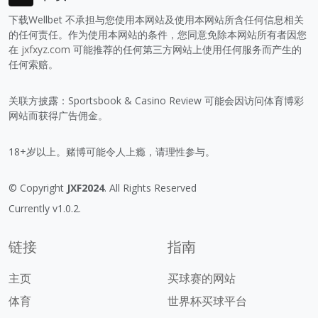
下载Wellbet 不承担与您使用本网站及使用本网站所含任何信息相关
的任何责任。作为使用本网站的条件，您同意免除本网站所有者因您
在
jxfxyz.com
可能推荐的任何第三方网站上使用任何服务而产生的
任何索赔。
关联方披露：Sportsbook & Casino Review 可能会因访问体育博彩
网站而获得广告佣金。
18+岁以上。赌博可能令人上瘾，请理性参与。
© Copyright
JXF2024
. All Rights Reserved
Currently v1.0.2.
链接
指南
主页
买球赛的网站
体育
世界杯买球平台