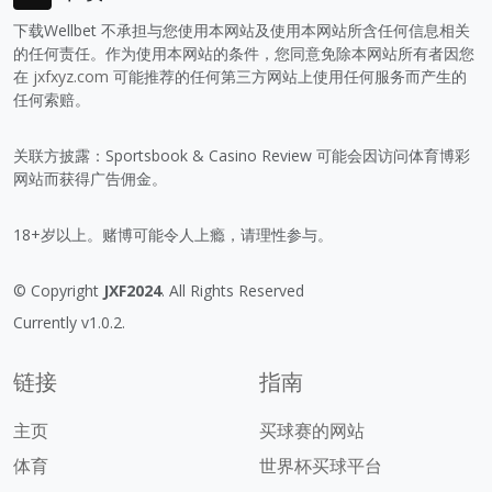
下载Wellbet 不承担与您使用本网站及使用本网站所含任何信息相关
的任何责任。作为使用本网站的条件，您同意免除本网站所有者因您
在
jxfxyz.com
可能推荐的任何第三方网站上使用任何服务而产生的
任何索赔。
关联方披露：Sportsbook & Casino Review 可能会因访问体育博彩
网站而获得广告佣金。
18+岁以上。赌博可能令人上瘾，请理性参与。
© Copyright
JXF2024
. All Rights Reserved
Currently v1.0.2.
链接
指南
主页
买球赛的网站
体育
世界杯买球平台