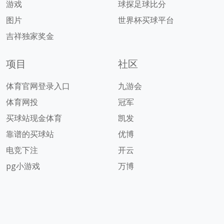
游戏
球探足球比分
图片
世界杯买球平台
吉祥独家奖金
项目
社区
体育官网登录入口
九游会
体育网投
冠军
买球站现金体育
凯发
靠谱的买球站
优博
电竞下注
开云
pg小游戏
万博