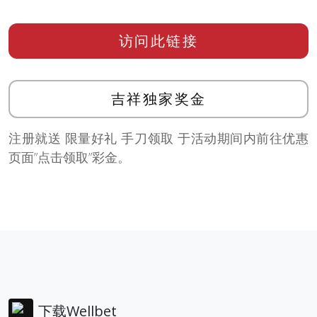
访问此链接
吉祥独家奖金
注册就送 限量好礼 手刀领取 于活动期间内前往优惠
页面”点击领取”彩金。
下载Wellbet