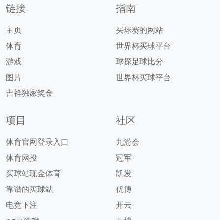
链接
指南
主页
买球赛的网站
体育
世界杯买球平台
游戏
球探足球比分
图片
世界杯买球平台
吉祥独家奖金
项目
社区
体育官网登录入口
九游会
体育网投
冠军
买球站现金体育
凯发
靠谱的买球站
优博
电竞下注
开云