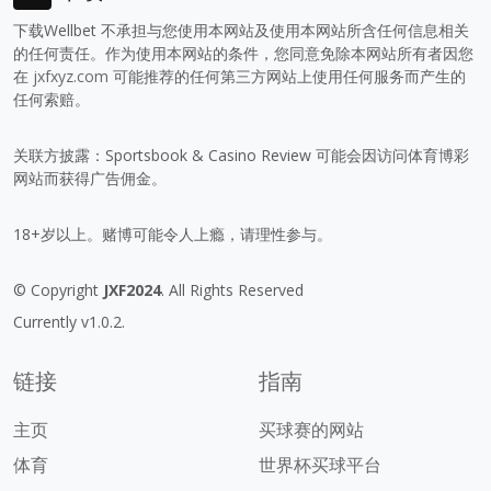
下载Wellbet 不承担与您使用本网站及使用本网站所含任何信息相关
的任何责任。作为使用本网站的条件，您同意免除本网站所有者因您
在
jxfxyz.com
可能推荐的任何第三方网站上使用任何服务而产生的
任何索赔。
关联方披露：Sportsbook & Casino Review 可能会因访问体育博彩
网站而获得广告佣金。
18+岁以上。赌博可能令人上瘾，请理性参与。
© Copyright
JXF2024
. All Rights Reserved
Currently v1.0.2.
链接
指南
主页
买球赛的网站
体育
世界杯买球平台