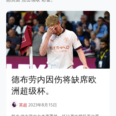
德布劳内因伤将缺席欧
洲超级杯。
英超
2023年8月15日