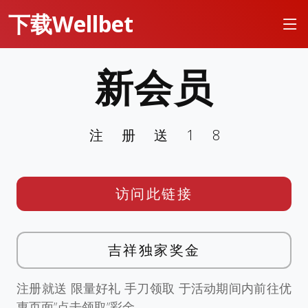
下载Wellbet
新会员
注册送18
访问此链接
吉祥独家奖金
注册就送 限量好礼 手刀领取 于活动期间内前往优
惠页面”点击领取”彩金。