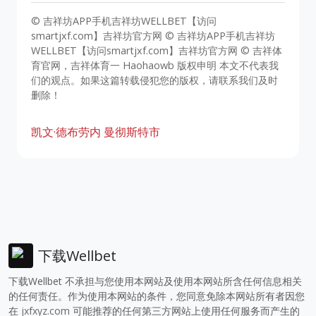
© 吉祥坊APP手机吉祥坊WELLBET【访问
smartjxf.com】吉祥坊官方网 © 吉祥坊APP手机吉祥坊
WELLBET【访问smartjxf.com】吉祥坊官方网 © 吉祥体
育官网，吉祥体育一 Haohaowb 版权申明 本文不代表我
们的观点。如果这篇转载侵犯您的版权，请联系我们及时
删除！
凯文·德布劳内
曼彻斯特市
下载Wellbet
下载Wellbet 不承担与您使用本网站及使用本网站所含任何信息相关
的任何责任。作为使用本网站的条件，您同意免除本网站所有者因您
在
jxfxyz.com
可能推荐的任何第三方网站上使用任何服务而产生的