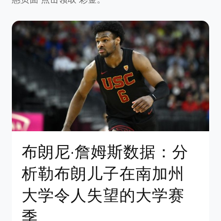
布朗尼·詹姆斯数据：分
析勒布朗儿子在南加州
大学令人失望的大学赛
季