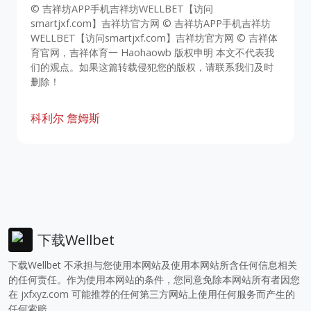
© 吉祥坊APP手机吉祥坊WELLBET【访问
smartjxf.com】吉祥坊官方网 © 吉祥坊APP手机吉祥坊
WELLBET【访问smartjxf.com】吉祥坊官方网 © 吉祥体
育官网，吉祥体育一 Haohaowb 版权申明 本文不代表我
们的观点。如果这篇转载侵犯您的版权，请联系我们及时
删除！
科利尔
詹姆斯
下载Wellbet
下载Wellbet 不承担与您使用本网站及使用本网站所含任何信息相关
的任何责任。作为使用本网站的条件，您同意免除本网站所有者因您
在
jxfxyz.com
可能推荐的任何第三方网站上使用任何服务而产生的
任何索赔。