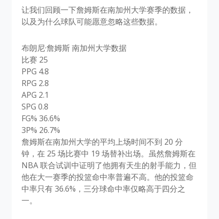
让我们回顾一下詹姆斯在南加州大学赛季的数据，
以及为什么球队可能愿意忽略这些数据。
布朗尼·詹姆斯 南加州大学数据
比赛 25
PPG 4.8
RPG 2.8
APG 2.1
SPG 0.8
FG% 36.6%
3P% 26.7%
詹姆斯在南加州大学的平均上场时间不到 20 分
钟，在 25 场比赛中 19 场替补出场。虽然詹姆斯在
NBA 联合试训中证明了他拥有天生的射手能力，但
他在大一赛季的投篮命中率普遍不高。他的投篮命
中率只有 36.6%，三分球命中率仅略高于四分之
一。