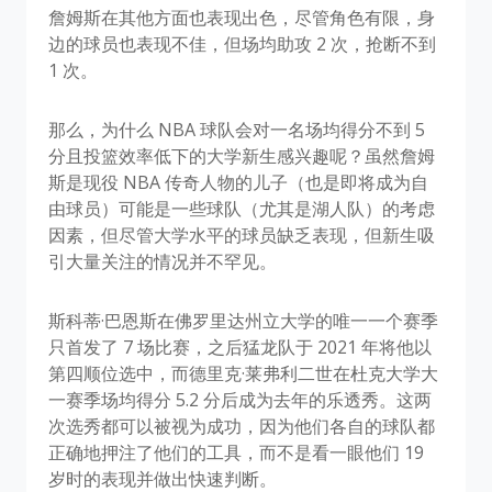
詹姆斯在其他方面也表现出色，尽管角色有限，身
边的球员也表现不佳，但场均助攻 2 次，抢断不到
1 次。
那么，为什么 NBA 球队会对一名场均得分不到 5
分且投篮效率低下的大学新生感兴趣呢？虽然詹姆
斯是现役 NBA 传奇人物的儿子（也是即将成为自
由球员）可能是一些球队（尤其是湖人队）的考虑
因素，但尽管大学水平的球员缺乏表现，但新生吸
引大量关注的情况并不罕见。
斯科蒂·巴恩斯在佛罗里达州立大学的唯一一个赛季
只首发了 7 场比赛，之后猛龙队于 2021 年将他以
第四顺位选中，而德里克·莱弗利二世在杜克大学大
一赛季场均得分 5.2 分后成为去年的乐透秀。这两
次选秀都可以被视为成功，因为他们各自的球队都
正确地押注了他们的工具，而不是看一眼他们 19
岁时的表现并做出快速判断。