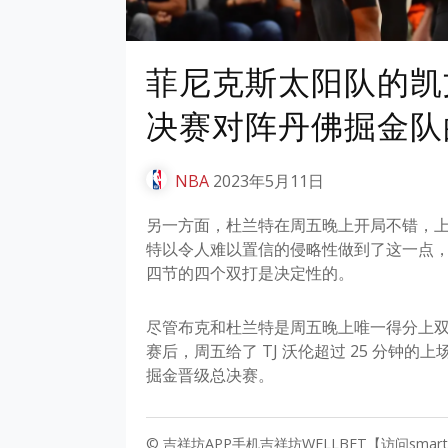
菲尼克斯太阳队的凯文
决赛对阵丹佛掘金队的
NBA
2023年5月11日
另一方面，杜兰特在周五晚上开局不错，上半场 
特以令人难以置信的侵略性做到了这一点，25
四节的四个双打是决定性的。
尽管布克和杜兰特是周五晚上唯一得分上
赛后，周五给了 TJ 沃伦超过 25 分钟
掘金晋级总决赛。
© 吉祥坊APP手机吉祥坊WELLBET【访问smar