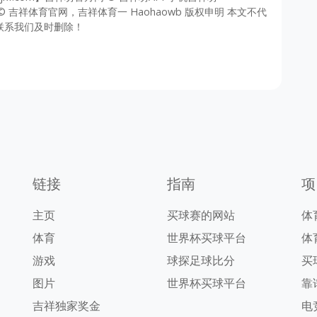
网 © 吉祥体育官网，吉祥体育一 Haohaowb 版权申明 本文不代
联系我们及时删除！
链接
指南
项
主页
买球赛的网站
体
体育
世界杯买球平台
体
游戏
球探足球比分
买
图片
世界杯买球平台
靠
吉祥独家奖金
电