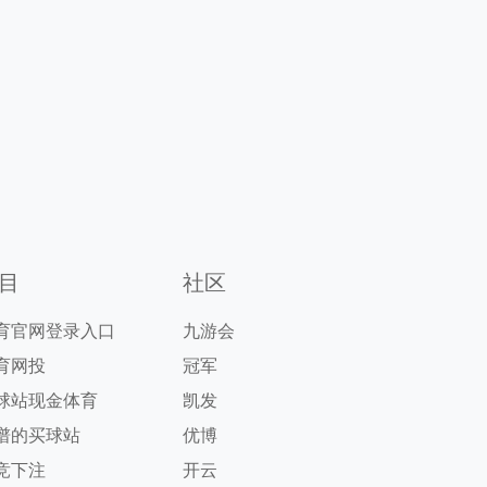
目
社区
育官网登录入口
九游会
育网投
冠军
球站现金体育
凯发
谱的买球站
优博
竞下注
开云