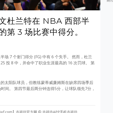
杜兰特在 NBA 西部半
第 3 场比赛中得分。
7 个射门得分 (FG) 中有 6 个失手。 然而，杜兰
 投 8 中，并命中了职业生涯最高的 16 次罚球。 第
双的太阳队球员，但教练蒙蒂威廉姆斯在缺席四场季后
的上场时间。 第四节最后两分钟连得5分，让球队领先7分，
tjxf.com】吉祥坊官方网 © 吉祥坊APP手机吉祥坊