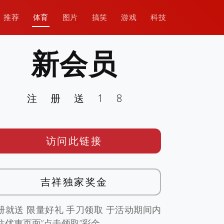
推荐
体育
图片
搞笑
游戏
科技
新会员
注册送18
访问此链接
吉祥独家奖金
册就送 限量好礼 手刀领取 于活动期间内
往优惠页面”点击领取”彩金。