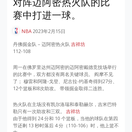
对阵迈阿密热火队的比
赛中打进一球。
NBA
2023年2月15日
丹佛掘金队 – 迈阿密热火队
吉祥坊
112-108
周一在佛罗里达州迈阿密的迈阿密戴德竞技场举行
的比赛中，双方都没有两名关键球员。 阎摩不见
了； 穆雷和阿隆-戈登、尼古拉-约基奇得到27分、
12个篮板和8次助攻。 带领掘金取得二连胜。
热火队在主场没有凯尔洛瑞和泰勒赫尔，吉米巴特
勒只有一次助攻和三双。
吉祥坊
由于他得到 24 分和 10 个篮板，当他的球队在第四
节还剩 13 秒时落后 4 分（110-106）时，他上篮不