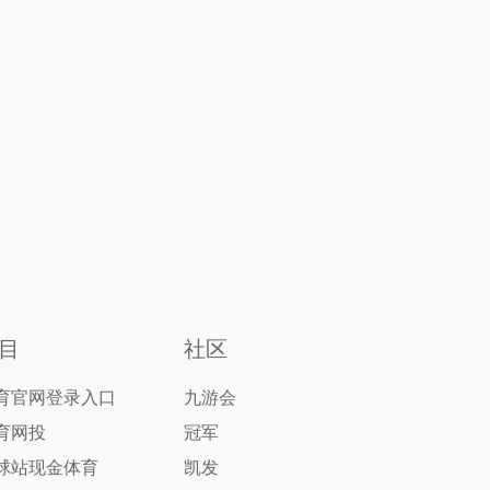
目
社区
育官网登录入口
九游会
育网投
冠军
球站现金体育
凯发