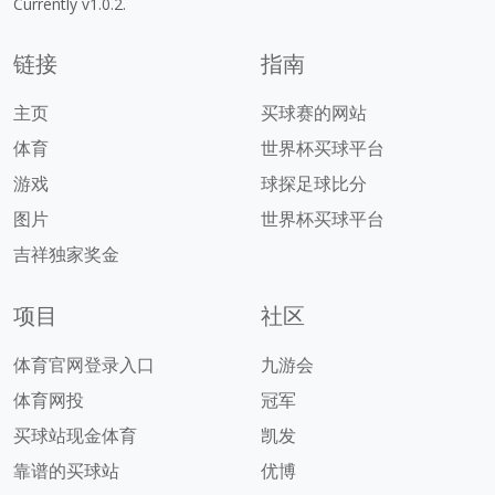
Currently v1.0.2.
链接
指南
主页
买球赛的网站
体育
世界杯买球平台
游戏
球探足球比分
图片
世界杯买球平台
吉祥独家奖金
项目
社区
体育官网登录入口
九游会
体育网投
冠军
买球站现金体育
凯发
靠谱的买球站
优博