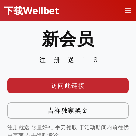
下载Wellbet
新会员
注册送18
访问此链接
吉祥独家奖金
注册就送 限量好礼 手刀领取 于活动期间内前往优
惠页面”点击领取”彩金。