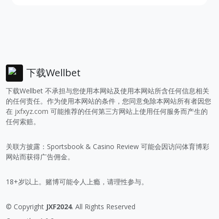
下载Wellbet
下载Wellbet 不承担与您使用本网站及使用本网站所含任何信息相关
的任何责任。作为使用本网站的条件，您同意免除本网站所有者因您
在
jxfxyz.com
可能推荐的任何第三方网站上使用任何服务而产生的
任何索赔。
关联方披露：Sportsbook & Casino Review 可能会因访问体育博彩
网站而获得广告佣金。
18+岁以上。赌博可能令人上瘾，请理性参与。
© Copyright
JXF2024
. All Rights Reserved