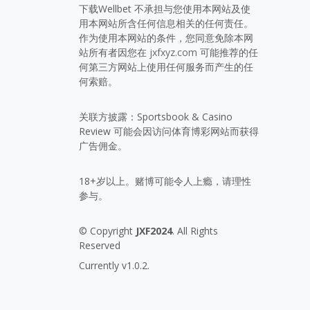
下载Wellbet 不承担与您使用本网站及使
用本网站所含任何信息相关的任何责任。
作为使用本网站的条件，您同意免除本网
站所有者因您在
jxfxyz.com
可能推荐的任
何第三方网站上使用任何服务而产生的任
何索赔。
关联方披露：Sportsbook & Casino
Review 可能会因访问体育博彩网站而获得
广告佣金。
18+岁以上。赌博可能令人上瘾，请理性
参与。
© Copyright
JXF2024
. All Rights
Reserved
Currently v1.0.2.