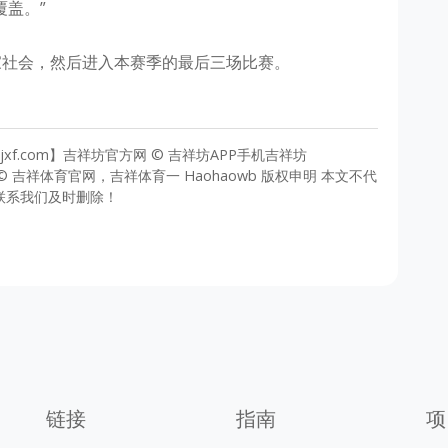
覆盖。”
家社会，然后进入本赛季的最后三场比赛。
tjxf.com】吉祥坊官方网 © 吉祥坊APP手机吉祥坊
网 © 吉祥体育官网，吉祥体育一 Haohaowb 版权申明 本文不代
联系我们及时删除！
链接
指南
项