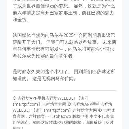
了成为世界最佳球员的梦想。 显然，这就是为什么
他六年前决定离开巴塞罗那王朝，前往巴黎的魅力
和金钱。
法国媒体当然为内马尔在2025年合同到期后重返巴
萨敞开了大门。 但我们可以忽略这些故事。 未来两
年任何事情都有可能发生，内马尔很可能会让阿尔
希拉尔成为比赛的最佳竞争者。
是时候永久关闭这个小组了。 回到我们巴萨球迷所
知道的。 这是无视内马尔传闻。
© 吉祥坊APP手机吉祥坊WELLBET【访问
smartjxf.com】吉祥坊官方网 © 吉祥坊APP手机吉祥坊
WELLBET【访问smartjxf.com】吉祥坊官方网 © 吉祥体
育官网，吉祥体育一 Haohaowb 版权申明 本文不代表我
们的观点。如果这篇转载侵犯您的版权，请联系我们及时
删除！