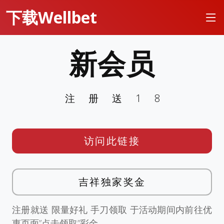
下载Wellbet
新会员
注册送18
访问此链接
吉祥独家奖金
注册就送 限量好礼 手刀领取 于活动期间内前往优
惠页面”点击领取”彩金。