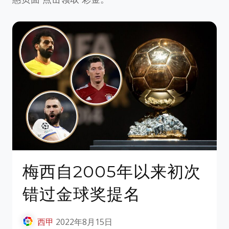
梅西自2005年以来初次
错过金球奖提名
西甲
2022年8月15日