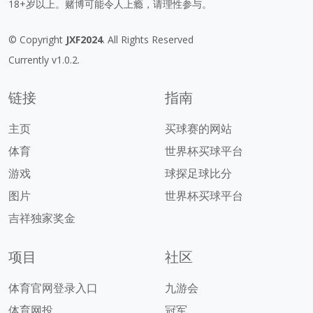
18+岁以上。赌博可能令人上瘾，请理性参与。
© Copyright
JXF2024
. All Rights Reserved
Currently v1.0.2.
链接
指南
主页
买球赛的网站
体育
世界杯买球平台
游戏
球探足球比分
图片
世界杯买球平台
吉祥独家奖金
项目
社区
体育官网登录入口
九游会
体育网投
冠军