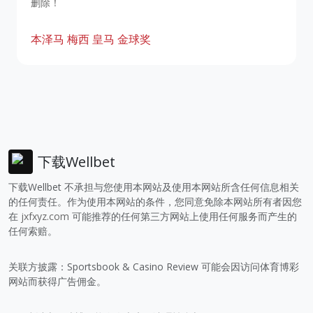
删除！
本泽马
梅西
皇马
金球奖
下载Wellbet
下载Wellbet 不承担与您使用本网站及使用本网站所含任何信息相关
的任何责任。作为使用本网站的条件，您同意免除本网站所有者因您
在
jxfxyz.com
可能推荐的任何第三方网站上使用任何服务而产生的
任何索赔。
关联方披露：Sportsbook & Casino Review 可能会因访问体育博彩
网站而获得广告佣金。