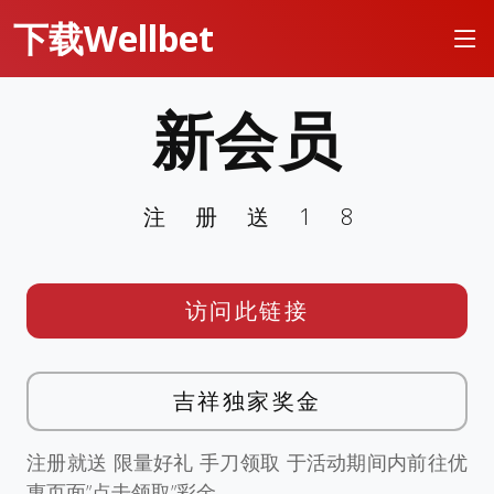
下载Wellbet
新会员
注册送18
访问此链接
吉祥独家奖金
注册就送 限量好礼 手刀领取 于活动期间内前往优
惠页面”点击领取”彩金。